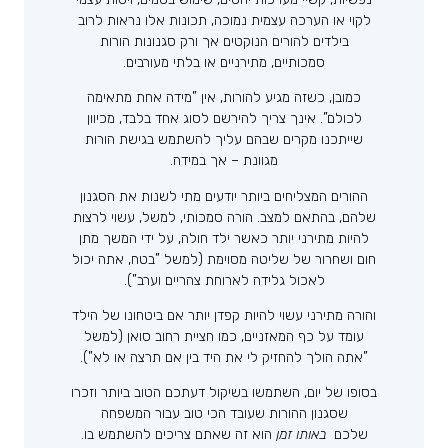
לקוי או הערכה עצמית נמוכה, תכונות אלו נראות לרוב
בילדים להורים הנוקטים אך ורק סגנונות הורות
סמכותיים, מתירניים או בלתי מעורבים.
כמובן, כשזה מגיע להורות, אין ”מידה אחת מתאימה
לכולם”. אינך צריך להירשם לסוג אחד בלבד, מכיוון
שייתכנו מקרים שבהם עליך להשתמש בגישת הורות
מגוונת – אך במידה.
ההורים המצליחים ביותר יודעים מתי לשנות את הסגנון
שלהם, בהתאם למצב. הורה סמכותי, למשל, עשוי לרצות
להיות מתירני יותר כאשר ילד חולה, על ידי המשך מתן
חום ושחרור של שליטה מסוימת (למשל ”בטח, אתה יכול
לאכול גלידה לארוחת צהריים וערב”).
והורה מתירני עשוי להיות קפדן יותר אם ביטחונו של הילד
עומד על כף המאזניים, כמו חציית רחוב סואן (למשל
”אתה הולך להחזיק לי את היד בין אם תרצה או לא”).
בסופו של יום, השתמשו בשיקול דעתכם הטוב ביותר וזכרו
שסגנון ההורות שעובד הכי טוב עבור המשפחה
שלכם
באותו זמן
הוא זה שאתם צריכים להשתמש בו.