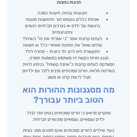
תכונות נפוצות:
תובענות גבוהה, היענות נמוכה
אוכפת כללים נוקשים תוך התחשבות מועטה
ברגשות של ילדם או בצרכים חברתיים-רגשיים
והתנהגותיים
לעתים קרובות אומר ”כי אמרתי את זה” כשהילד
שלהם שואל את הסיבות מאחורי כלל או תוצאה
התקשורת היא לרוב חד כיוונית – מהורה לילד
סגנון הורות נוקשה זה משתמש במשמעת חמורה,
המוצדקת לעתים קרובות כ”אהבה קשוחה”. בניסיון להיות
בשליטה מלאה, הורים סמכותיים מרבים לדבר עם ילדיהם
מבלי לרצות קלט או משוב.
מה מסגנונות ההורות הוא
הטוב ביותר עבורך?
מחקרים מראים כי הורים סמכותיים נוטים יותר לגדל
ילדים עצמאיים, עצמאיים ומוכשרים חברתית.
בעוד שילדים להורים סמכותיים אינם חסינים מפני בעיות
נפשיות, קשיי מערכות יחסים, שימוש בסמים, ויסות עצמי