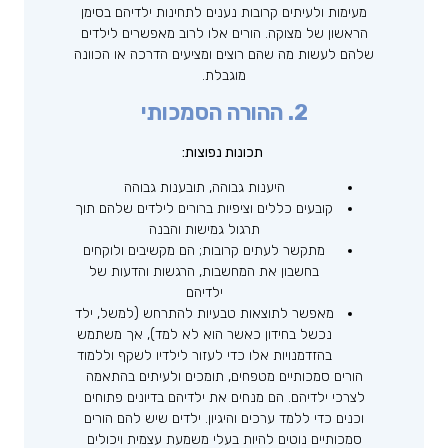
מעימות ולעיתים קרובות נענים לתחינות ילדיהם בסימן
הראשון של מצוקה. הורים אלו לרוב מאפשרים לילדים
שלהם לעשות מה שהם רוצים ומציעים הדרכה או הכוונה
מוגבלת.
2. ההורה הסמכותי
תכונות נפוצות:
היענות גבוהה, תובענות גבוהה
קובעים כללים וציפיות ברורים לילדים שלהם תוך
תרגול גמישות והבנה
מתקשר לעתים קרובות; הם מקשיבים ולוקחים
בחשבון את המחשבות, הרגשות והדעות של
ילדיהם
מאפשר לתוצאות טבעיות להתרחש (למשל, ילד
נכשל בחידון כאשר הוא לא למד), אך משתמש
בהזדמנויות אלו כדי לעזור לילדיו לשקף וללמוד
הורים סמכותיים מטפחים, תומכים ולעיתים בהתאמה
לצרכי ילדיהם. הם מנחים את ילדיהם בדיונים פתוחים
וכנים כדי ללמד ערכים והיגיון. ילדים שיש להם הורים
סמכותיים נוטים להיות בעלי משמעת עצמית ויכולים