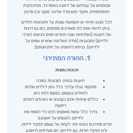
מבוססים על עבודתם של דיאנה באומרינד, פסיכולוגית
התפתחותית, וחוקרי סטנפורד אלינור מקובי וג’ון מרטין.
לכל סגנון הורות יש השפעות שונות על התנהגות הילדים
וניתן לזהות אותו לפי מאפיינים מסוימים, כמו גם דרגות
של היענות (המידתיות שבה ההורים חמים ורגישים לצרכי
ילדיהם) ותובעניות (מידת השליטה שהורים שמים על
ילדיהם). בניסיון להשפיע על התנהגותם).
1. ההורה המתירני
תכונות נפוצות:
היענות גבוהה, תובענות נמוכה
מתקשר בגלוי ובדרך כלל נותן לילדים שלהם
להחליט בעצמם, במקום לתת כיוון
כללים וציפיות אינם נקבעים או נאכפים לעתים
רחוקות
בדרך כלל עושה מאמצים רבים כדי לשמח את
ילדיהם, לפעמים על חשבונם
הורים מתירנים נוטים יותר לקחת על עצמם תפקיד ידידות,
ולא תפקיד הורות, עם ילדיהם. הם מעדיפים להימנע