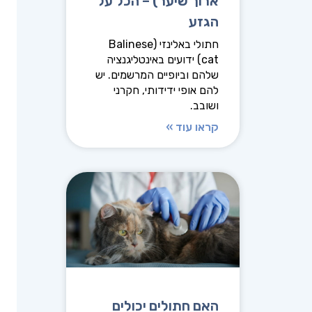
ארוך שיער) – הכל על
הגזע
חתולי באלינזי (Balinese
cat) ידועים באינטליגנציה
שלהם וביופיים המרשמים. יש
להם אופי ידידותי, חקרני
ושובב.
קראו עוד »
האם חתולים יכולים