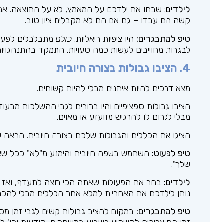
לילדים
: שבחו את ילדכם על המאמץ, לא על התוצאה. א
קשה הם עבדו – גם אם הם לא מקבלים ציון טוב.
טיפ למתבגרים:
היו ציפיות ריאליות.
כולם
מתבלבלים לפעמים
לבגרות מחוייבים לעשות כמה טעויות. התמקד בהתנהגויו
4. הציבו גבולות בצורה חיובית
מצא דרכים להיות איתנים מבלי להיות קשוחים.
הציבו גבולות ספציפיים והיו ברורים לגבי ההשלכות מבע
מבלי לגרום לו להרגיש מזועזע או מאוים.
הציגו את הכללים והגבולות שלכם בצורה חיובית. הראה שי
טיפ לפעוט:
השתמש בשפה חיובית והימנע מ"לא" ככל שאת
שלך".
לילדים:
בחר את הפעולות שאתה הכי רוצה לתעדף, ואז הג
נותן לילדכם את האחריות למלא אחר הכללים מבלי להכר
טיפ למתבגרים:
במקום להציב גבולות קשים לגבי זמן מסך
זמן הם צריכים להשקיע בשבוע במשחקים, הודעות וכו' ל