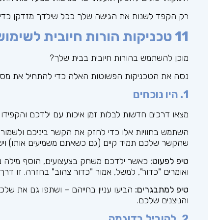
רק הקפד לשנות את הגישה שלך ככל שילדך מזדקן כדי ל
11 טכניקות הורות חיובית לשימוש עם ילדך
מוכן להשתמש בהורות חיובית בבית שלך?
נסה את הטכניקות הפשוטות האלה כדי להתחיל את מסע 
1. היו נוכחים
מצאו דרכים חדשות לבלות זמן איכות עם ילדכם והקפידו
השתמש בחוויות אלו כדי לחזק את הקשר ביניכם ולשמור ע
שהקשר שלכם תמיד קיים (גם כשאתם משמיעים אותו) ויש ס
טיפ לפעוט:
כאשר ילדכם משחק בצעצועים, הוסף מילה נו
ואומרים "כדור", למשל, אמור "כדור צהוב" בחזרה. זו דר
טיפ למתבגרים:
הביעו עניין בחייהם – ושתפו גם את שלכם
והניצנים שלכם.
2. להוביל בדוגמה