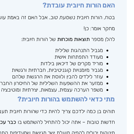
האם הורות חיובית עובדת?
בטח, הורות חיובית
נשמעת טוב.
אבל האם זה באמת עו
מחקר אומר: כן!
להלן מספר
תוצאות מוכחות
של הורות חיובית:
מגביל התנהגות שלילית
מעודד התפתחות אישית
מוריד מקרים של דיכאון בילדות
מגביר מיומנויות קוגניטיביות, חברתיות ורגשיות
עוזר לילדים להבין ולווסת את הרגשות שלהם
ממזער את ההשפעות השליליות של החיסרון החברת
משפר הערכה עצמית, עצמאות, יצירתיות ומוטיבציה 
מתי כדאי להשתמש בהורות חיובית?
תוהים בן כמה ילדכם צריך להיות כדי שהורות חיובית תע
חדשות טובות – אתה יכול להתחיל להשתמש בו
כבר עכש
תינוקות יכולים להפיק תועלת ישר מגישות שמעדיפות התקש