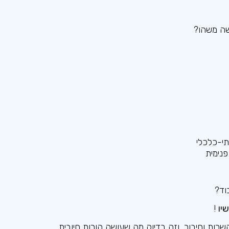
שה משהו?
י-כלכלי
פנימית
בוד?
יו
!
רות וחיבור, וזה בדיוק מה שעושה הורות חיובית.