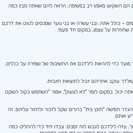
ם הם השקיעו מאמץ רב במשימה, הראה להם שאתה מבין כמה
 – כולל אתה. ובני עשרה או בני נוער שמנסים לנווט את דרכם
ת שחוזרות על עצמן, במקום חד פעמי.
וד מועד כדי להראות לילדכם את החשיבות של שמירה על כללים,
לדך עוקב אחריהם יוביל לתוצאות חיוביות.
ה יכול. במקום לומר "לא לצעוק", אמור "השתמש בקול השקט
דר חמישה "חוקי בית" ברורים שקל לזכור ולחזור עליהם. זה
יע אותם.
, עזרו לילדכם לגבש לוח זמנים. עבדו יחד כדי להחליט כמה
עומת עבודה בבית הספר או זמן מחוץ למסכים.