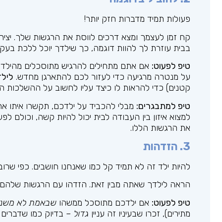
פעולות תמיד מדברות חזק יותר!
קח זמן לעצמך ומצא דרכים לווסת את הרגשות שלך. יציר
בבית עוזרת לך להוות דוגמה, כך שילדך יוכל ללכת בעקב
טיפ לפעוט:
אם אתם מתחילים להרגיש מתוסכלים מהילד ש
על מנטרה מרגיעה כדי לעזור לכם להתארגן מחדש.
לילד
קטנים) כדי להראות לו כיצד עליו לחשוב על ההשלכות ה
טיפ למתבגרים:
מבלי להכביד על ילדכם, תקשרו איתו את
למצוא איזון בין העבודה לבית יכול להיות קשה, וכולם ל
את הרגשות הללו.
3. הזדהות
להיות ילד זה לא תמיד קל כמו שאנחנו חושבים. כפי שרו
הראה לילדך שאתה מבין זאת. הזדהו עם הרגשות שלהם,
טיפ לפעוט:
אם ילדכם מתוסכל ממשהו
שבאמת לא משנ
מתירים), זכרו שבעיניו זה עניין
גדול –
בדיוק כמו שדברים 