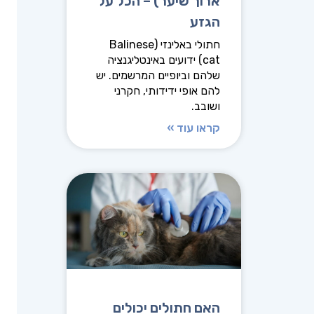
ארוך שיער) – הכל על
הגזע
חתולי באלינזי (Balinese
cat) ידועים באינטליגנציה
שלהם וביופיים המרשמים. יש
להם אופי ידידותי, חקרני
ושובב.
קראו עוד »
האם חתולים יכולים