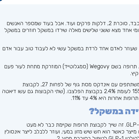
ירידה במשקל הוכחה כמפחיתה את הסיכון למחלות לב וכבד, סוכרת 2, דלקות פרקים ועוד. אבל בעוד שמספר האנשים
י אחד מצא ששני שלישים מאלה שירדו במשקל חוזרים במשקל
ה שעוזר לאדם אחד לרדת במשקל עשוי לא לעבוד טוב עבור אדם
כעת, לאנשים שמנסים לרדת במשקל יש אפשרות חדשה. תרופה בשם Wegovy (סמגלוטייד) המוזרקת מתחת לעור פעם
בניסוי מבוקר פלצבו של 68 שבועות מבין כמעט 2,000 משתתפים עם אינדקס מסת גוף של לפחות 27, לקבוצת
הסמגלוטיידים הייתה ירידה במשקל ממוצעת של כמעט 15% לעומת 2.4% בקבוצת הפלצבו. (שתי הקבוצות גם עשו דיאטה
חרות היא 4% עד 11%.
ידה במשקל?
התרופה החדשה, semaglutide, היא אגוניסט לקולטן GLP-1. זה שייך לקבוצת תרופות שקיימת כבר לא מעט
GLP-, הורמון שהגוף שלנו מייצר כאשר הוא חש שיש מזון במעי, ועוזר ללבלב לייצר אינסולין
ת מסוג 2.