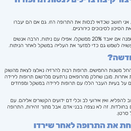
 אני חושב שכדאי לנסות את התרופה הזו. גם אם הם יעברו
הסיכון לסיבוכים כירורגיים.
אם למטופל יש אינדקס מסת גוף גבוה, עדיין תהיה לו השמנה אם יאבד 20% ממשקלו. אפילו עם ניתוח, הרבה אנשים
עשויה לשמש גם כדי למזער את העלייה במשקל לאחר הניתוח.
חדשה?
 החל משנות החמישים. תרופות רבות להרזיה נאלצו לצאת מהשוק
ת אחרות. מובן שחלק מהרופאים נרתעים מלרשום תרופות לירידה
ם על בעיות העבר הללו עם תרופות לירידה במשקל ומפחדים
להפליא. ואין אירועי לב וכלי דם ידועים הקשורים אליהם. עם
 בחולדות. זה לא נצפה בבני אדם. אבל מתוך זהירות, התרופה
סרטן.
חת את התרופה לאחר שירדו