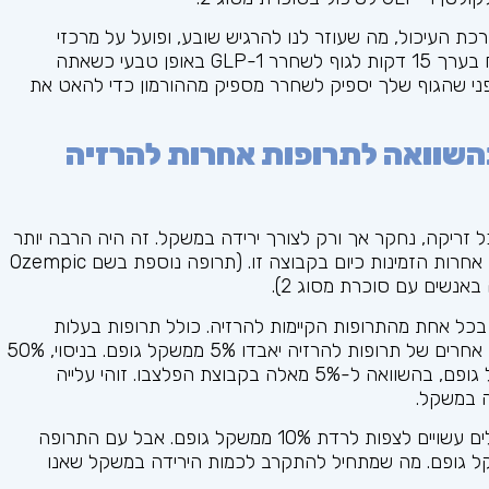
כת העיכול, מה שעוזר לנו להרגיש שובע, ופועל על מרכזי
תיאבון במוח כדי להפחית את הרעב. בדרך כלל, זה לוקח בערך 15 דקות לגוף לשחרר GLP-1 באופן טבעי כשאתה
רום נזק רב ב-15 דקות בלבד, לפני שהגוף שלך יספיק לשחרר מספיק מההורמון כדי להאט את
השוואה לתרופות אחרות להרזיה
, שניתן לבצע טיטרציה של עד 2.4 מ"ג לכל זריקה, נחקר אך ורק לצורך ירידה במשקל. זה היה הרבה יותר
יעיל בכמות הירידה במשקל שהוא ייצר בהשוואה לתרופות אחרות הזמינות כיום בקבוצה זו. (תרופה נוספת בשם Ozempic
בכל אחת מהתרופות הקיימות להרזיה. כולל תרופות בעלות
מנגנוני פעולה שונים. אולי 50% מהאנשים הנוטלים סוגים אחרים של תרופות להרזיה יאבדו 5% ממשקל גופם. בניסוי, 50%
מהאנשים שטופלו בסמגלוטיד איבדו לפחות 15% ממשקל גופם, בהשוואה ל-5% מאלה בקבוצת הפלצבו. זוהי עלייה
ה במשקל.
עם תרופות אחרות להורדה במשקל, אולי שליש מהמטופלים עשויים לצפות לרדת 10% ממשקל גופם. אבל עם התרופה
עט שליש מהחולים איבדו יותר מ-20% ממשקל גופם. מה שמתחיל להתקרב לכמות הירידה במשקל שאנו