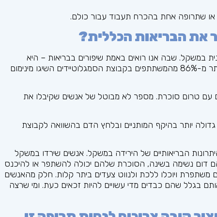
 או שתרופה אחת בהכרח תעבוד עבור כולם.
 את הבריאות הכללית?
 משמעותית קלינית במשקל. שבה אנו רואים באמת שיפורים בבריאות – היא
בסביבות 5% מהמשקל ההתחלתי של אדם. ובניסוי זה, יותר מ-86% מהמשתתפים בקבוצת הסמגלוטיידים השיגו מינימום
ים עם טרום סוכרת. מספר לא מבוטל של אנשים שקיבלו את
 גדולה יותר בהיקף המותניים ובלחץ הדם בהשוואה לקבוצת
יתרונות הבריאותיים של הירידה במשקל. אנשים שירדו במשקל
הם דום נשימה בשינה, הסוכרת שלהם יכולה להשתפר או להיכנס
משתפרת ויוכלו ללכת ולנווט צעדים ביתר קלות. חלק מהאנשים
ותם בגלל שהם כבדים מדי עשויים להיות זכאים כעת. ומי שרצה
ור קיבה צריכים לנסות תרופה זו