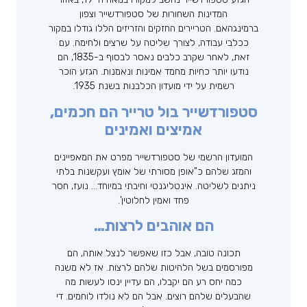
המדינות השחורות של סטפורדשייר וצפון
ברמינגהאם. הטריירים החזקים והזריזים הללו גודלו במקור
ככלבי עבודה, לצורך שליטה על שרצים ולחימה. עם
זאת, לאחר שקרב כלבים נאסר לבסוף ב-1835, הם
נודעו יותר כחיות מחמד אמינות ונאמנות. הגזע הוכר
רשמית על ידי מועדון הכלבנות בשנת 1935.
סטפורדשייר בול טרייר הם חכמים,
אמיצים ואמינים
המועדון הרשמי של סטפורדשייר מפרט את המאפיינים
והמזג שלהם כ"אופן מסורתי של אומץ ועקשנות בלתי
ניתנים לשליטה. אינטליגנטי וחיבתי במיוחד… נועז, חסר
פחד ואמין לחלוטין'.
הם אוהבים לרצות…
תכונה טובה, אבל כזו שאפשר לנצל אותה, הם
מפורסמים בשל הלהיטות שלהם לרצות. אז לא משנה
כמה יחס רע הם יקבלו, הם עדיין ינסו לעשות מה
שהבעלים שלהם רוצים. אבל הם לא נולדו לוחמים. די