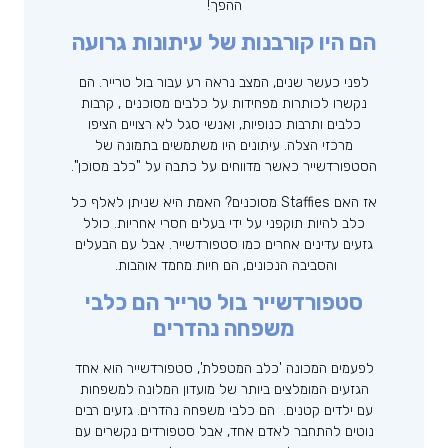
ההפך!
הם היו קורבנות של עיתונות גרועה
לפני כעשר שנים, המצב נראה רע עבור בול טרייר. הם
נקשרו לכותרות מפחידות על כלבים מסוכנים , קרבות
כלבים ותרבות כנופיות, ואנשי סגל לא רצויים הציפו
מרכזי הצלה. עיתונים היו משתמשים בתמונה של
הסטפורדשייר כאשר מדווחים על כתבה על "כלב מסוכן".
אז האם Staffies מסוכנים? האמת היא שניתן לאלף כל
כלב להיות תוקפני על ידי בעלים חסרי אחריות. כולל
גזעים עדינים אחרים כמו סטפורדשייר. אבל עם הבעלים
והסביבה הנכונים, הם חיות מחמד אוהבות.
סטפורדשייר בול טרייר הם כלבי
משפחה נהדרים
לפעמים המכונה 'כלב המטפלת', סטפורדשייר הוא אחד
הגזעים המומלצים ביותר של מועדון המלונה למשפחות
עם ילדים קטנים. הם כלבי משפחה נהדרים. גזעים רבים
נוטים להתחבר לאדם אחד, אבל סטפורדים נקשרים עם