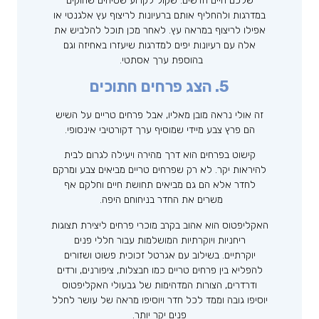
שלכם חיים חדשים. שקול לקרוע שטיחים שחוקים
במדרגות ולהחליף אותם ברעיונות לריצוף עץ אלגנטי או
אפילו לריצוף במראה עץ. לאחר מכן תוכל להלביש את
אלה עם רעיונות יפים למדרגות שיעזרו באחיזה וגם
בהוספת ערך אסתטי.
5. הצג פרחים חתוכים
זה אולי נראה מובן מאליו, אבל פרחים טריים על השיש
הם פרץ צבע מיידי שמוסיף ערך דקורטיבי אינסופי.
קישוט בפרחים הוא דרך מהירה ויעילה לגרום לבית
להיראות יקר. לא רק שפרחים טריים מביאים צבע ומרקם
לחדר אלא הם גם מביאים תחושת חיים וחלקם אף
משרים את החדר בניחוחם היפה.
האקליפטוס הוא אהוב בקרב מוכרי פרחים ליצירת תצוגות
ריחניות ויוקרתיות המושלמות עבור חללי פנים
יוקרתיים. בשילוב עם אגרטל זכוכית פשוט ושזורים
להפליא בין פרחים טריים כמו חבצלות, ציפורנים, ורדים
ודרדרים, הצורות המדהימות של גבעולי האקליפטוס
יוסיפו גובה וממד לכל חדר ויוסיפו מראה של עושר לחלל
פנים יקר יותר.