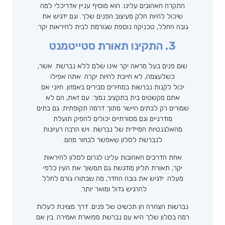
התקרה האהובים עלינו. הוא מוסיף עניין אדריכלי למה
שיכול להיות חלק מעיצוב הפנים שלך. וגם ידגיש את
גובה החלל, טכניקה נוספת שגורמת לבית להיראות יקר.
3. התקינו תאורת סטייטמנט
שום פנים בעל מראה יקר אינו שלם ללא נברשת. אשר,
כשלעצמה, לא חייבת להיות יקרה. אתה אפילו
יכול לקנות נברשות במחירים סבירים באמזון. חיוני אם
אתם מקשטים בית בתקציב נמוך. עם זאת, הם לא
שמורים רק לבתים היישר מתוך דרמה תקופתית. גם בתים
מודרניים וגם מסורתיים יכולים להפיק תועלת
מהאלגנטיות המיידית של נברשת. ויש הרבה רעיונות
לנברשת לסלון שאפשר לבחור מהם.
אחת הדרכים האהובות עלינו לגרום לסלון להיראות
יקר, תאורת תליון מודגשת גם תמשוך את העין כלפי
מעלה. ידגיש את גובה החדר, מה שבתורו גורם לחלל
להרגיש גדול ומואר יותר.
נברשות הצהרה הן תכשיט של פנים. דרך מצוינת לעלות
רמה בסלון שלך היא עם נברשת מפוארת ואמירה. בין אם