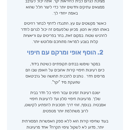
מצוינת לגרום לבית להיראות יקר. אתה יכול לערבב
ממצאים עתיקים וחדשים יותר כדי ליצור חלל שהוא
באמת ייחודי לך.
כאשר מקשטים עם עץ, התנגדו לדחף לבחור רהיטים
באותו המין או הטון. מכיוון שלפעמים זה יכול לגרום לחדר
להרגיש שטוח. במקום זאת, בחר בפריטים עם וריאציות
קלות בצבע למראה מתוחכם ומלוטש יותר.
2. הוסף אופי ומרקם עם חיפוי
במקור שימשו בבתים תקופתיים כשיטת בידוד,
כיום רעיונות חיפויי קירות אהובים על האופן שבו הם
מרימים חדר . נותנים לתכנית תחושה של גרביטאס
שזועקת מיד "יקר".
ישנם רעיונות זמינים עבור חיפוי כל חדר בבית
שלך. מרעיונות חיפויי סלון ועד לרעיונות חיפויי
אמבטיה. בנוסף, זוהי דרך חסכונית להפתיע לקישוט,
לרוב משתלמת יותר מטפטים.
בעוד שחיפוי קירות הוא ללא ספק האפשרות המסורתית
יותר, מדוע לא לשקול ציפוי תקרה? אחד מרעיונות