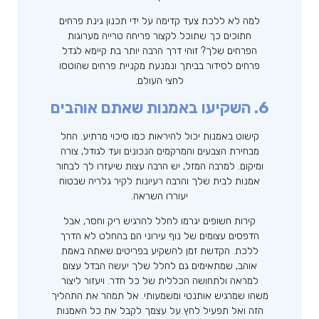
למה לא ללכת צעד קדימה על ידי תכנון גינת פרחים
חתוכים כך שתוכל לקצור פריחה טרייה מערוגות
הפרחים שלך? זוהי דרך הרבה יותר בת קיימא לגדל
פרחים לסידור בביתך ונמנעת מקניית פרחים שהוטסו
לחצי העולם.
6. השקיעו באמנות שאתם אוהבים
קישוט באמנות יכול להיראות כמו סיכוי מרתיע. החל
מבחירת הצבעים והמרקמים הנכונים ועד לגודל, צורה
ומיקום. למרבה המזל, יש הרבה עצות שיעזרו לך לבחור
אמנות לבית שלך והרבה רעיונות לקיר גלריה שבטוח
יעוררו השראה.
קירות חשופים יגרמו לחלל להרגיש ריק וחסר, אבל
הדפסים עצומים של נוף עירוני הם בהחלט לא הדרך
ללכת. הקדשת זמן להשקיע בפריטים שאתה באמת
אוהב, שמתאימים גם לחלל שלך יעשה הבדל עצום
למראה ולתחושה הכללית של כל חדר. ויעזור ליצור
משהו שמרגיש אותנטי ומשמעותי. אל תמהר את התהליך
הזה ואל תפעיל לחץ על עצמך לקבל את כל האמנות