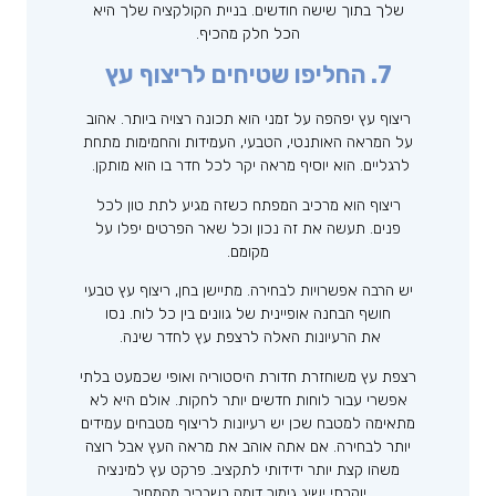
שלך בתוך שישה חודשים. בניית הקולקציה שלך היא
הכל חלק מהכיף.
7. החליפו שטיחים לריצוף עץ
ריצוף עץ יפהפה על זמני הוא תכונה רצויה ביותר. אהוב
על המראה האותנטי, הטבעי, העמידות והחמימות מתחת
לרגליים. הוא יוסיף מראה יקר לכל חדר בו הוא מותקן.
ריצוף הוא מרכיב המפתח כשזה מגיע לתת טון לכל
פנים. תעשה את זה נכון וכל שאר הפרטים יפלו על
מקומם.
יש הרבה אפשרויות לבחירה. מתיישן בחן, ריצוף עץ טבעי
חושף הבחנה אופיינית של גוונים בין כל לוח. נסו
את הרעיונות האלה לרצפת עץ לחדר שינה.
רצפת עץ משוחזרת חדורת היסטוריה ואופי שכמעט בלתי
אפשרי עבור לוחות חדשים יותר לחקות. אולם היא לא
מתאימה למטבח שכן יש רעיונות לריצוף מטבחים עמידים
יותר לבחירה. אם אתה אוהב את מראה העץ אבל רוצה
משהו קצת יותר ידידותי לתקציב. פרקט עץ למינציה
יוקרתי ישיג גימור דומה בשבריר מהמחיר.