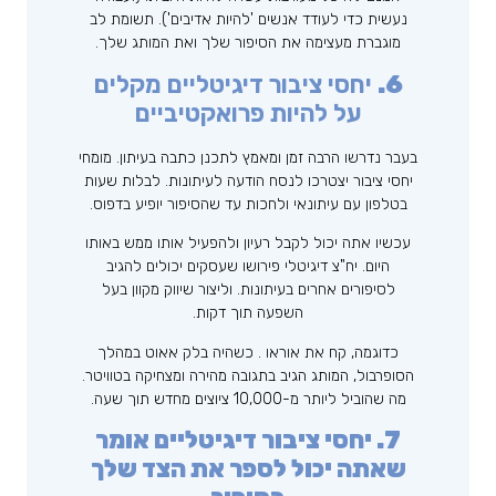
נעשית כדי לעודד אנשים 'להיות אדיבים'). תשומת לב
מוגברת מעצימה את הסיפור שלך ואת המותג שלך.
6.
יחסי ציבור דיגיטליים מקלים
על להיות פרואקטיביים
בעבר נדרשו הרבה זמן ומאמץ לתכנן כתבה בעיתון. מומחי
יחסי ציבור יצטרכו לנסח הודעה לעיתונות. לבלות שעות
בטלפון עם עיתונאי ולחכות עד שהסיפור יופיע בדפוס.
עכשיו אתה יכול לקבל רעיון ולהפעיל אותו ממש באותו
היום. יח"צ דיגיטלי פירושו שעסקים יכולים להגיב
לסיפורים אחרים בעיתונות. וליצור שיווק מקוון בעל
השפעה תוך דקות.
כדוגמה, קח את אוראו . כשהיה בלק אאוט במהלך
הסופרבול, המותג הגיב בתגובה מהירה ומצחיקה בטוויטר.
מה שהוביל ליותר מ-10,000 ציוצים מחדש תוך שעה.
7. יחסי ציבור דיגיטליים אומר
שאתה יכול לספר את הצד שלך