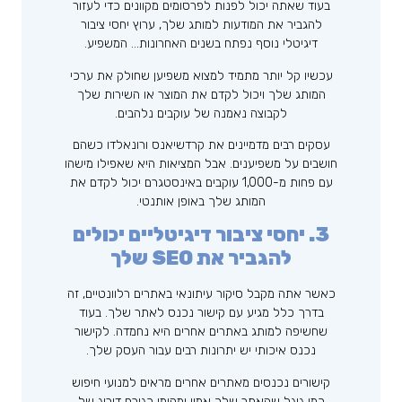
בעוד שאתה יכול לפנות לפרסומים מקוונים כדי לעזור
להגביר את המודעות למותג שלך, ערוץ יחסי ציבור
דיגיטלי נוסף נפתח בשנים האחרונות… המשפיע.
עכשיו קל יותר מתמיד למצוא משפיען שחולק את ערכי
המותג שלך ויכול לקדם את המוצר או השירות שלך
לקבוצה נאמנה של עוקבים נלהבים.
עסקים רבים מדמיינים את קרדשיאנס ורונאלדו כשהם
חושבים על משפיענים. אבל המציאות היא שאפילו מישהו
עם פחות מ-1,000 עוקבים באינסטגרם יכול לקדם את
המותג שלך באופן אותנטי.
3. יחסי ציבור דיגיטליים יכולים
להגביר את SEO שלך
כאשר אתה מקבל סיקור עיתונאי באתרים רלוונטיים, זה
בדרך כלל מגיע עם קישור נכנס לאתר שלך. בעוד
שחשיפה למותג באתרים אחרים היא נחמדה. לקישור
נכנס איכותי יש יתרונות רבים עבור העסק שלך.
קישורים נכנסים מאתרים אחרים מראים למנועי חיפוש
כמו גוגל שהאתר שלך אמין ומהימן כגורם דירוג של