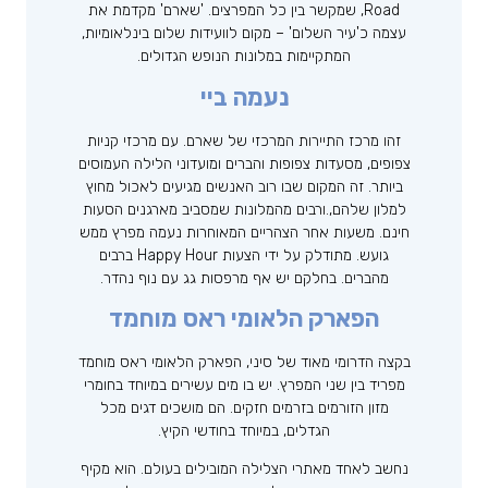
Road, שמקשר בין כל המפרצים. 'שארם' מקדמת את
עצמה כ'עיר השלום' – מקום לוועידות שלום בינלאומיות,
המתקיימות במלונות הנופש הגדולים.
נעמה ביי
זהו מרכז התיירות המרכזי של שארם. עם מרכזי קניות
צפופים, מסעדות צפופות והברים ומועדוני הלילה העמוסים
ביותר. זה המקום שבו רוב האנשים מגיעים לאכול מחוץ
למלון שלהם,.ורבים מהמלונות שמסביב מארגנים הסעות
חינם. משעות אחר הצהריים המאוחרות נעמה מפרץ ממש
גועש. מתודלק על ידי הצעות Happy Hour ברבים
מהברים. בחלקם יש אף מרפסות גג עם נוף נהדר.
הפארק הלאומי ראס מוחמד
בקצה הדרומי מאוד של סיני, הפארק הלאומי ראס מוחמד
מפריד בין שני המפרץ. יש בו מים עשירים במיוחד בחומרי
מזון הזורמים בזרמים חזקים. הם מושכים דגים מכל
הגדלים, במיוחד בחודשי הקיץ.
נחשב לאחד מאתרי הצלילה המובילים בעולם. הוא מקיף