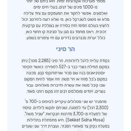
מספר מערכות אקולוגיות ימיות. הוא ביתם של יותר
מ-1,000 מינים של דגים, בעלי חיים ימיים
ואלמוגים. אפשר לחקור את המעמקים עם ציוד צלילה
מלא או פשוט לשנרקל כאן. מי שלא רוצה להירטב יכול
להציץ בעולם המימי הזה בסירה או בצוללת עם קרקעית
זכוכית. ראס מוחמד גם מגן על סביבת קו החוף כאן.
כולל יערות מנגרובים נדירים עם חיי ציפורים בשפע.
הר סיני
נקודת עלייה לרגל לדורותיה, הר סיני (2,285 מטר) ניחן
במקום תפילה נוצרי כבר ב-527 לספירה. כאשר הקיסר
יוסטיניאנוס בנה שם מנזר אורתודוקסי קטן. מכונה
במקום ג'בל מוזה או הר משה. וזה אמור להיות המקום
שבו קיבל משה את עשרת הדיברות מאלוהים. עבור
נוצרים, יהודים ומוסלמים רבים זהו מקום רוחני מאוד.
מהמנזר יש שני מסלולים עיקריים לטיפוס ב-700 מ'
(2,300 רגל) עד ​​לפסגה, ושניהם יתקשו לילדים. טיסה
של למעלה מ-3,700 מדרגות הנקראת "שביל משה".
(Sekket Sidna Mosa). היא מתפתלת בתלילות
במעלה נקיק צר מאחורי המנזר, ועוברת דרך שני שערים