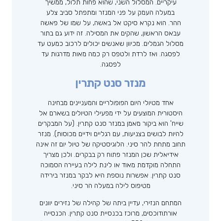
עיקריים. המסלול השני, שהוא פחות תלול, ממשיך
במעלה העמק על פני המנזר ומתפתל סביב צלע
ההר. הוא נקרא סיקט אל באשה, על שמו של פאשה
עבאס הראשון, שהקים את המסילה. זה ידוע גם בתור
מסלול הגמלים. מכיוון שאנשים יכולים לרכוב כמעט עד
לפסגה. ואז לרדת ולטפס רק כמה מאות מדרגות עד
לפסגה.
מנזר סנט קתרין
אחד מטיולי היום הפופולריים והמעניינים מבחינה
היסטורית המוצעים על ידי מפעילי הטיולים בשארם אל
שייח' הוא ביקור מאמן במנזר סנט קתרין. (על המבקרים
להיות לבושים בצניעות, עם רגליים וידיים מכוסות). מנזר
תחוב מתחת להר סיני. הלוגיסטיקה של טיול יום זה אינה
אידיאלית שכן המנזר פתוח רק בבקרים. ולכן מצריך
התחלה מוקדמת מאוד או לינת לילה בעיירה הסמוכה
סנט קתרין. אפשרות נוספת היא לבקר במנזר בירידה
מטיפוס לילה במעלה הר סיני.
המתחם הנזירי, עדיין ביתה של קהילה של נזירים יוונים
אורתודוכסים, מרוכז בכנסיית סנט קתרין. הכנסייה