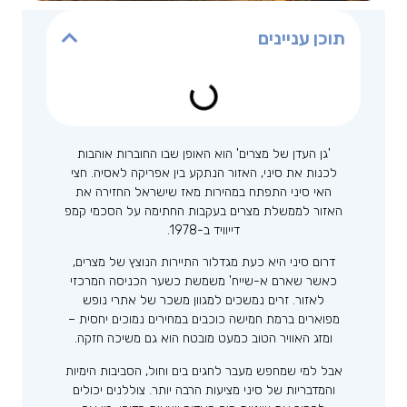
תוכן עניינים
'גן העדן של מצרים' הוא האופן שבו החוברות אוהבות
לכנות את סיני, האזור הנתקע בין אפריקה לאסיה. חצי
האי סיני התפתח במהירות מאז שישראל החזירה את
האזור לממשלת מצרים בעקבות החתימה על הסכמי קמפ
דייוויד ב-1978.
דרום סיני היא כעת מגדלור התיירות הנוצץ של מצרים,
כאשר שארם א-שייח' משמשת כשער הכניסה המרכזי
לאזור. זרים נמשכים למגוון משכר של אתרי נופש
מפוארים ברמת חמישה כוכבים במחירים נמוכים יחסית –
ומזג האוויר הטוב כמעט מובטח הוא גם משיכה חזקה.
אבל למי שמחפש מעבר לחגים בים וחול, הסביבות הימיות
והמדבריות של סיני מציעות הרבה יותר. צוללנים יכולים