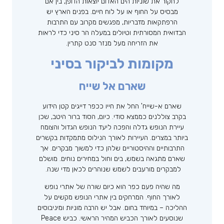
לחקור את שוניות הים האדום יוצאות הדופן, בין אם
מבסיס על החוף או על לוח חיים. בפנים הארץ יש
הרפתקאות מדבריות, מפגשים מקרוב עם התרבות
הבדואית המסורתית וטיולים במעלה הר סיני כדי לראות
את הזריחה מעל מנזר סנט קתרין.
מקומות לביקור בסיני
שארם אל שייח
שארם א-שייח' החל את חייו ככפר דייגים קטן הידוע
בקרב צוללנים כממצא סודי. כיום, הסוד ברור היטב, שכן
עיירת הנופש גדלה והפכה ליעד הנופש הגדול והצומח
ביותר במצרים. העיירות לאורך הנילוס מתמקדות בקשרים
התרבותיים וההיסטוריים שלהן כדי למשוך מבקרים. אך
שארם מתגאה בשמש, בים וחול במחירים נוחים. מושלם
למבקרים מורעבים לשמש שנוהרים לכאן מדי שנה.
מה שהיה פעם כפר הוא כיום שורה של אתרי נופש
לאורך החוף. המרחקים בין אתרי הנופש מקשים על
ההליכה – במיוחד בחום. אבל יש הרבה מוניות ומיניבוסים
שנוסעים לאורך הכביש המהיר הראשי. כביש Peace