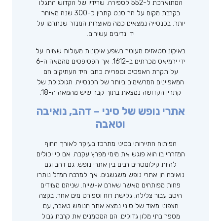
המתוארכת ל-552 לספירה. שרידיו של הקדוש התגלו
בקרבת מקום על הר סנט קתרין כ-300 שנה מאוחר
יותר. בכנסייה נמצאים כמה מאוצרות המנזר שנתרמו על
ידי נדיבים עשירים.
באיקונוסטאזיס מעוטר בשפע איקונות מעולות שצוירו על
ידי ירמיאס מכרתים ב-1612. אך הפסיפסים מהמאה ה-6
על תקרת האפסיס וספריית כתבי היד העתיקים הם
המאפיינים המרשימים ביותר של הכנסייה. הגולגולת של
קתרין הקדושה נמצאת בתוך קבר שיש מהמאה ה-18.
אתרי נופש של סיני – דהב, נואיבה
וטאבה
הפיתוח התיירותי בסיני מתרכז בעיקר לאורך החוף
המזרחי בו הוא פוגש את מימי מפרץ עקבה. אם כי יכולים
להיות קילומטרים רבים בין אתרי נופש. גם דהב וגם
נואיבה הן אתרי נופש משגשגים. אך למרבה המזל נותרו
פחות מפותחים מאשר שארם א-שייח. שניהם מצוידים
היטב עבור צלילה, גלישת רוח וספורט מים אחר. בקצה
הצפוני מאוד של סיני נמצא אתר הנופש טאבה, עם
מספר בתי מלון גדולים. הם המסמנים את קרבת גבול