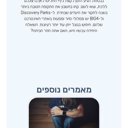
בבטחה, הגיע הזמן לקצת כיף! החליטו לאן ברצונכם
ללכת, וצאו לשם. קחו בחשבון את התקופה הטובה ביותר
בשנה לחקור את היעדים שבחרת. ל-Discovery Parks
ול-BIG4 יש מסלולי סיור ומסעות באתרי האינטרנט
שלהם. חיפוש בגוגל ייתן עוד יותר רעיונות. השאלה
היחידה עכשיו היא, האם אתה חוזר הביתה?
מאמרים נוספים