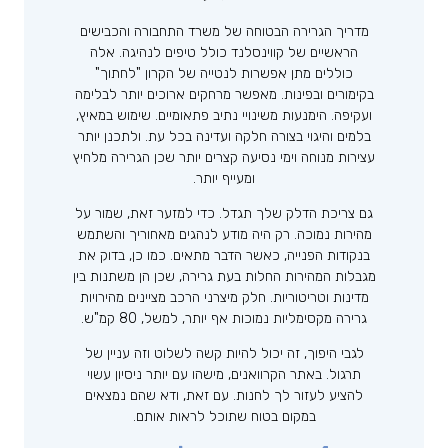
מדריך הגרירה הבטוחה של משרד התחבורה והכבישים
הראשיים של קווינסלנד כולל טיפים לנהיגה. אלה
כוללים מתן אפשרות לנטייה של הקרון "לחתוך"
בקימורים ובפינות. מאפשר מרחקים ארוכים יותר לבלימה
ועקיפה. הימנעות משינויי נתיב פתאומיים. שימוש במאיץ,
בלמים והיגוי בצורה חלקה ועדינה בכל עת. ולתכנן יותר
עצירות מנוחה וימי נסיעה קצרים יותר שכן הגרירה מלחיץ
ומעייף יותר.
גם צריכת הדלק שלך תגדל. כדי למזער זאת, שמור על
מהירות נמוכה. רק היה מודע לנהגים מאחוריך והשתמש
בנקודות הפנייה, כאשר הדבר מתאים. כמו כן, בדוק את
מגבלות המהירות החלות בעת גרירה, שכן הן משתנות בין
מדינות וטריטוריות. חלק מיצרני הרכב מציינים מהירויות
גרירה מקסימליות נמוכות אף יותר, למשל, 80 קמ"ש.
לגבי היפוך, זה יכול להיות קשה לשלוט וזה עניין של
תרגול. באתר הקרוואנים, מישהו עם יותר ניסיון עשוי
להציע לעזור לך לחנות. עם זאת, ודא שהם נמצאים
במקום בטוח שתוכל לראות אותם.