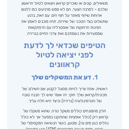
משאילים, קונים או שוכרים קרוואן ויוצאים לטיול הראשון
שלכם – למרבה הצער, הם לא ממש מרגיעים כמו ללגום
ארוחות שיזוף מאתר על חוף הים. עם זאת, ברגע
שתשלוט בצד הטכני של שיירות, תהיו מוכנים לאמץ את
הפינות הרחוקות של אוסטרליה עם הרפתקאות
שמסעירות את נשמתכם ואת צרכי החיים בגרירה.
הטיפים שכדאי לך לדעת
לפני יציאה לטיול
קראוונים
1.
דע את המשקלים שלך
ראשית, אתה צריך להיות מסוגל לקבוע אם השילוב של
מכונית/קרוואן שלך חוקי. זה אומר שיש לך הבנה טובה
של הטרמינולוגיה (גרירה) וכיצד היא חלה עליך.
חלק מהמונחים כוללים משקל טרה, שהוא משקלו של
קרוואן ריק (כולל אופציות שהותקנו במפעל אך לא כולל
נוזלים כגון מים וגז), ומטען, כושר הנשיאה המקסימלי של