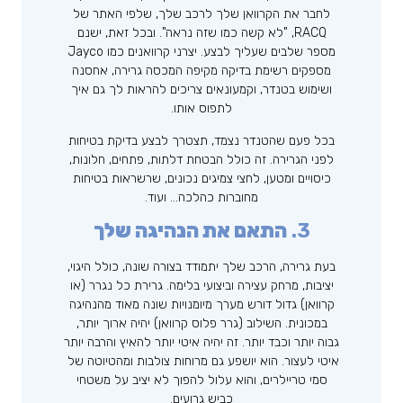
לחבר את הקרוואן שלך לרכב שלך, שלפי האתר של
RACQ, "לא קשה כמו שזה נראה". ובכל זאת, ישנם
מספר שלבים שעליך לבצע. יצרני קרוואנים כמו Jayco
מספקים רשימת בדיקה מקיפה המכסה גרירה, אחסנה
ושימוש בטנדר, וקמעונאים צריכים להראות לך גם איך
לתפוס אותו.
בכל פעם שהטנדר נצמד, תצטרך לבצע בדיקת בטיחות
לפני הגרירה. זה כולל הבטחת דלתות, פתחים, חלונות,
כיסויים ומטען, לחצי צמיגים נכונים, שרשראות בטיחות
מחוברות כהלכה… ועוד.
3.
התאם את הנהיגה שלך
בעת גרירה, הרכב שלך יתמודד בצורה שונה, כולל היגוי,
יציבות, מרחק עצירה וביצועי בלימה. גרירת כל נגרר (או
קרוואן) גדול דורש מערך מיומנויות שונה מאוד מהנהיגה
במכונית. השילוב (גרר פלוס קרוואן) יהיה ארוך יותר,
גבוה יותר וכבד יותר. זה יהיה איטי יותר להאיץ והרבה יותר
איטי לעצור. הוא יושפע גם מרוחות צולבות ומהטיוטה של ​​
סמי טריילרים, והוא עלול להפוך לא יציב על משטחי
כביש גרועים.