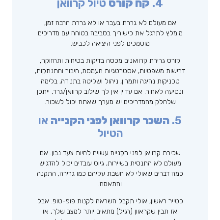
4.
קח קורס
טיול קרוואן
אם מעולם לא גררת בעבר או לא גררת הרבה זמן,
מומלץ לתרגל את כישוריך בסביבה בטוחה עם מדריכים
מוסמכים לפני היציאה לכביש.
קורס גרירת קרוואנים מכסה בדיקות בטיחות ותחזוקה,
דרישות משפטיות, אסטרטגיות העמסה, חיבור והתנתקות,
טכניקות נהיגה ותמרון, ניהול ושליטה בתנודה, בלימה
ונסיעה לאחור. אם עדיין אין לך שילוב קרוואן/גרר, ייתכן
שלחלק מהמדריכים יש מערך שאתה יכול לשכור.
5.
השכר קרוואן לפני הקנייה
או
הטיול
שכירת קרוואן לפני הקנייה עשויה להיות צעד נבון. אם
מעולם לא התנסית בשיירות, גיוס עובדים יכול להדגיש
כמה דברים שאולי לא חשבת עליהם כמו גרירה, התקנה
והתאמה.
כטייר ראשון, אולי תקבל השראה לקנות פופ-טופ. אבל
אז תבין שקראוון (רגיל) מתאים יותר למצב שלך, או