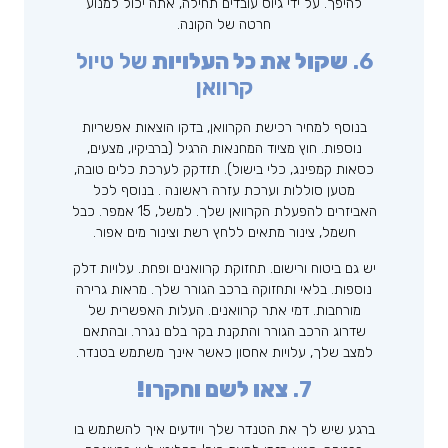
להיפך. על ידי גיוס עובדים תחילה, אתה יכול למנוע
חרטה של ​​הקונה.
6.
שקול את כל העלויות
של טיול
קרוואן
בנוסף למחיר רכישת הקרוואן, בדקו הוצאות אפשריות
נוספות. חוץ מציוד המחנאות הרגיל (ברביקיו, מצעים,
כסאות קמפינג, כלי בישול). תזדקק לערכת כלים טובה,
מטען סוללות וערכת עזרה ראשונה . בנוסף לכל
האביזרים להפעלת הקרוואן שלך. למשל, 15 אמפר. כבל
חשמל, צינור מתאים ללחץ רשת וצינור מים אפור.
יש גם ביטוח ורישום. תחזוקת קרוואנים ופחת. עלויות דלק
נוספות. בלאי ותחזוקה ברכב הגורר שלך. מראות גרירה
מורחבות. דמי אתר קרוואנים. העלות האפשרית של
שדרוג הרכב הגורר והתקנת בקר בלם נגרר. ובהתאם
למצב שלך, עלויות אחסון כאשר אינך משתמש בטנדר.
7.
צאו לשם וחקרו!
ברגע שיש לך את הטנדר שלך ויודעים איך להשתמש בו