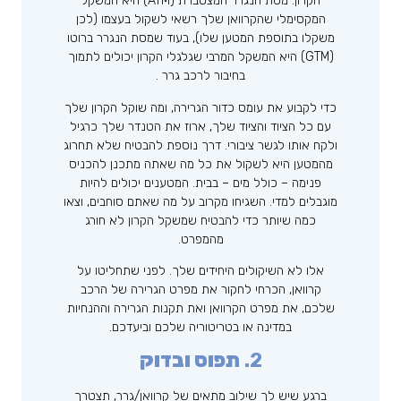
הקרון. מסת הנגרר המצטברת (ATM) היא המשקל
המקסימלי שהקרוואן שלך רשאי לשקול בעצמו (לכן
משקלו בתוספת המטען שלו), בעוד שמסת הנגרר ברוטו
(GTM) היא המשקל המרבי שגלגלי הקרון יכולים לתמוך
בחיבור לרכב גרר .
כדי לקבוע את עומס כדור הגרירה, ומה שוקל הקרון שלך
עם כל הציוד והציוד שלך, ארוז את הטנדר שלך כרגיל
ולקח אותו לגשר ציבורי. דרך נוספת להבטיח שלא תחרוג
מהמטען היא לשקול את כל מה שאתה מתכנן להכניס
פנימה – כולל מים – בבית. המטענים יכולים להיות
מוגבלים למדי. השגיחו מקרוב על מה שאתם סוחבים, וצאו
כמה שיותר כדי להבטיח שמשקל הקרון לא חורג
מהמפרט.
אלו לא השיקולים היחידים שלך. לפני שתחליטו על
קרוואן, הכרחי לחקור את מפרט הגרירה של הרכב
שלכם, את מפרט הקרוואן ואת תקנות הגרירה וההנחיות
במדינה או בטריטוריה שלכם וביעדכם.
2.
תפוס ובדוק
ברגע שיש לך שילוב מתאים של קרוואן/גרר, תצטרך