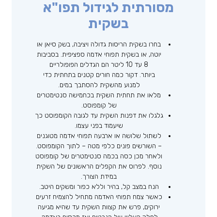
מסורתית לגידול תפו"א
בשקית
בחרו בשקית הריסות גדולה ויציבה, בשק סיאן או
יוטה, או בשקית תפוחי אדמה ספציפית. בסביבות
8 עד 10 ליטר הם הגדלים הפופולריים
ביותר. דקור כמה חורים קטנים בתחתית כדי
למנוע מהשקית להסתבך במים.
מלאו את תחתית השקית בכחמישה סנטימטרים
של קומפוסט.
גלגלו את דפנות השקית עד לגובה הקומפוסט כך
שיעמוד בפני עצמו.
לשתול שלושה או ארבעה תפוחי אדמה מטוגנים
– השורשים פונים כלפי מטה – לתוך הקומפוסט.
ולאחר מכן כסה בכמה סנטימטרים של קומפוסט
נוסף. לפרוס את הקפלים הראשונים של השקית
במידת הצורך.
הנח במצב קל, בהיר וללא כפור ומשקים היטב.
כאשר צמח תפוחי האדמה מתחיל להצמיח זרעים
ירוקים, פרש את קצוות השקית עד שהיא מגיעה