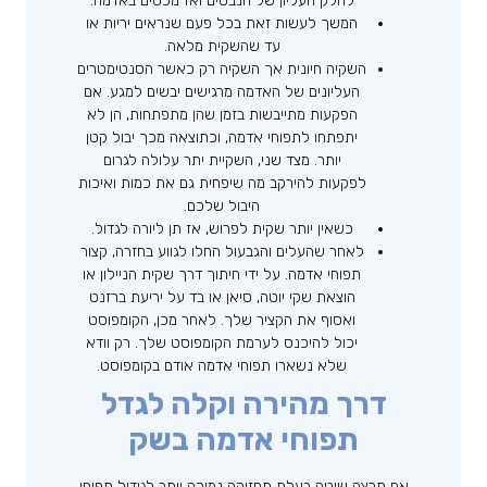
לחלק העליון של הנבטים ואז מכסים באדמה.
המשך לעשות זאת בכל פעם שנראים יריות או
עד שהשקית מלאה.
השקיה חיונית אך השקיה רק ​​כאשר הסנטימטרים
העליונים של האדמה מרגישים יבשים למגע. אם
הפקעות מתייבשות בזמן שהן מתפתחות, הן לא
יתפתחו לתפוחי אדמה, וכתוצאה מכך יבול קטן
יותר. מצד שני, השקיית יתר עלולה לגרום
לפקעות להירקב מה שיפחית גם את כמות ואיכות
היבול שלכם.
כשאין יותר שקית לפרוש, אז תן ליורה לגדול.
לאחר שהעלים והגבעול החלו לגווע בחזרה, קצור
תפוחי אדמה. על ידי חיתוך דרך שקית הניילון או
הוצאת שקי יוטה, סיאן או בד על יריעת ברזנט
ואסוף את הקציר שלך. לאחר מכן, הקומפוסט
יכול להיכנס לערמת הקומפוסט שלך. רק וודא
שלא נשארו תפוחי אדמה אודם בקומפוסט.
דרך מהירה וקלה לגדל
תפוחי אדמה בשק
אם תרצה שיטה בעלת תחזוקה נמוכה יותר לגידול תפוחי