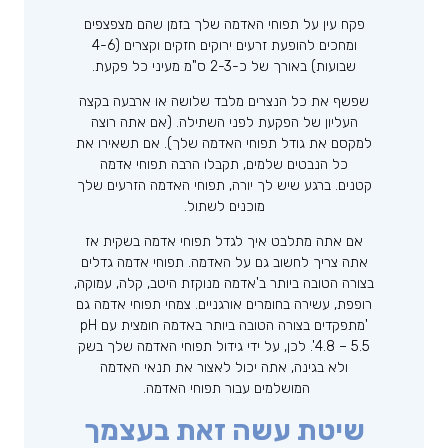
פקח עין על תפוחי האדמה שלך בזמן שהם מצפצפים
ומחכים להופעת זרעים ירוקים חזקים וקצרים (4-6
שבועות) באורך של כ-2-3 ס"מ מעיני כל פקעת.
שפשף את כל הנצרים מלבד שלושה או ארבעה בקצה
העליון של הפקעת לפני השתילה. (אם אתה רוצה
למקסם את גודל תפוחי האדמה שלך). אם תשאירו את
כל הנבטים שלמים, תקבלו הרבה תפוחי אדמה
קטנים. ברגע שיש לך יורה, תפוחי האדמה הזרעים שלך
מוכנים לשתול.
אם אתה מתלבט איך לגדל תפוחי אדמה בשקית אז
אתה צריך לחשוב גם על האדמה. תפוחי אדמה גדלים
בצורה הטובה ביותר ב'אדמה מנוקזת היטב, קלה, עמוקה,
רופפת, עשירה בחומרים אורגניים. צמחי תפוחי אדמה גם
'מתפקדים בצורה הטובה ביותר באדמה חומצית עם pH
4.8 – 5.5'. לכן, על ידי גידול תפוחי האדמה שלך בשק
ולא בגינה, אתה יכול לאצור את תנאי האדמה
המושלמים עבור תפוחי האדמה.
שיטת עשה זאת בעצמך