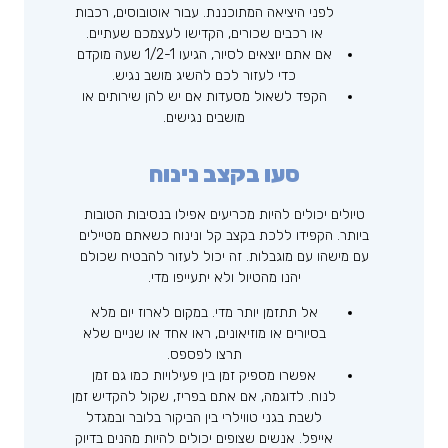
לפני היציאה המתוכננת. עבור אוטובוסים, רכבות
או רכבים שכורים, הקדישו לעצמכם שעתיים.
אם אתם יוצאים לסיור, הגיעו 1/2-1 שעה מוקדם
כדי לעזור לכם להשיג מושב נגיש.
הקפד לשאול מסעדות אם יש להן שירותים או
מושבים נגישים.
סעו בקצב נינוח
טיולים יכולים להיות מכריעים אפילו בנסיבות הטובות
ביותר. הקפידו ללכת בקצב קל ונינוח כשאתם מטיילים
עם מישהו עם מוגבלות. זה יכול לעזור להבטיח שכולם
יהנו מהטיול ולא יתעייפו מדי.
אל תתזמן יותר מדי. במקום לארוז יום מלא
בסיורים או מוזיאונים, ראו אחד או שניים שלא
תרצו לפספס.
אפשרו מספיק זמן בין פעילויות כמו גם זמן
לנוח. לדוגמה, אם אתם בפריז, שקול להקדיש זמן
לשבת בגני טווילרי בין הביקור בלובר ובמגדל
אייפל. אנשים שצופים יכולים להיות מהנים בדיוק