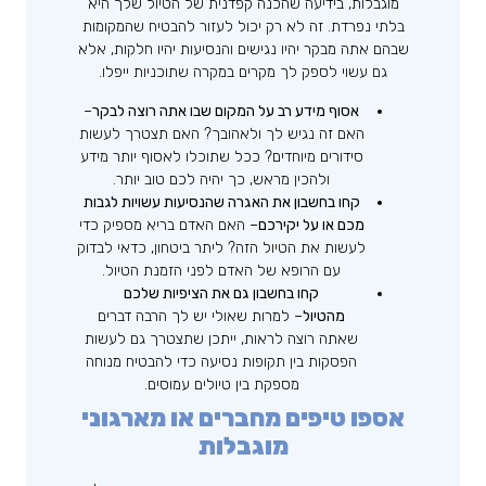
מוגבלות, בידיעה שהכנה קפדנית של הטיול שלך היא
בלתי נפרדת. זה לא רק יכול לעזור להבטיח שהמקומות
שבהם אתה מבקר יהיו נגישים והנסיעות יהיו חלקות, אלא
גם עשוי לספק לך מקרים במקרה שתוכניות ייפלו.
אסוף מידע רב על המקום שבו אתה רוצה לבקר
–
האם זה נגיש לך ולאהובך? האם תצטרך לעשות
סידורים מיוחדים? ככל שתוכלו לאסוף יותר מידע
ולהכין מראש, כך יהיה לכם טוב יותר.
קחו בחשבון את האגרה שהנסיעות עשויות לגבות
מכם או על יקירכם
– האם האדם בריא מספיק כדי
לעשות את הטיול הזה? ליתר ביטחון, כדאי לבדוק
עם הרופא של האדם לפני הזמנת הטיול.
קחו בחשבון גם את הציפיות שלכם
מהטיול
– למרות שאולי יש לך הרבה דברים
שאתה רוצה לראות, ייתכן שתצטרך גם לעשות
הפסקות בין תקופות נסיעה כדי להבטיח מנוחה
מספקת בין טיולים עמוסים.
אספו טיפים מחברים או מארגוני
מוגבלות